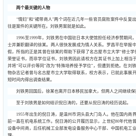
两个最关键的人物
“情妇”和“裙带商人”两个词在近几年一些官员腐败案件中反复
往是案件的关键所在。刘铁男案就是如此。
1996至1999年，刘铁男在中国驻日本大使馆担任经济参赞期间
士并兼职翻译的徐某。两人很快发展成为情人关系。罗昌平在举报
假，所指的正是其曾在徐某的帮助下获得了名古屋市立大学“修士学
荣誉证书，而非学位证书，刘铁男因此请校方在其证书上加上相当于
并将“可以评价等同”改为“特殊培养授予学位”，但遭到拒绝。在刘
物杂志记者曾与名古屋市立大学取得联系，校方表示，已就此事展
短时间内得出调查结果。
刘铁男回国后，徐某也离开日本移民加拿大，但两人之间继续保
至于刘铁男是如何结识倪日涛的，还要从倪日涛的经历说起。
1955年出生的倪日涛，是温州市洞头县大门岛人。他在国内商界不
前一直在机电系统工作。倪日涛的公开履历显示，上世纪80年代他
设备中间商，后任机械工业部发电设备服务中心干部、中国机电工
理。