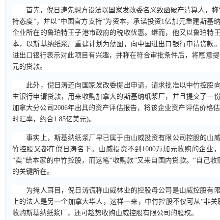
首先，倪日涛先想方设法以国家发改委名义致函破产清算人，称“
持态度”，并以“中国官方支持”为资本，承诺投资1亿加元重建斯基
企业所在的鲁珀特王子港市政府的税收优惠。继而，他又以鲁珀特
本，以斯基纳纸浆厂重建计划为蓝图，向中国进出口银行申请贷款。20
进出口银行表示对此项目有兴趣，并称在符合审批条件后，将愿意提供不
元的贷款。
此外，倪日涛还向国家发改委提出申请，请求批准以中竹控股向
生银行申请贷款，用来收购加拿大的斯基纳纸浆厂，并且提交了一
加拿大分公司2006年出具的资产评估报告，将该企业资产评估价格估值
时汇率，约合1.85亿美元)。
事实上，斯基纳纸浆厂早已属于由山威投资有限公司控股的山威
竹控股又都在倪日涛名下。山威投资不到1000万加元收购的企业，却
“卖”给本家的中竹控股，而这笔“收购款”又来自国内贷款。“自己收
的关键所在。
为掩人耳目，倪日涛谎称山威林业的控股母公司是山威控股有限
上的法人是另一个加拿大华人，这样一来，中竹控股不仅可从“非关
收购斯基纳纸浆厂，还可趁势收购山威控股有限公司的股权。