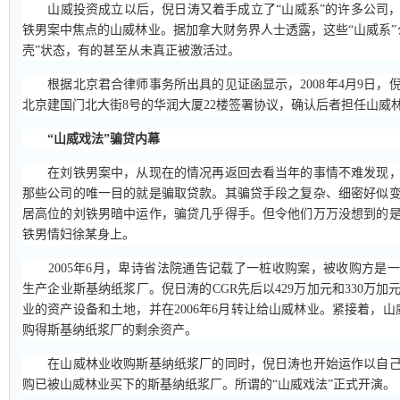
山威投资成立以后，倪日涛又着手成立了“山威系”的许多公司，
铁男案中焦点的山威林业。据加拿大财务界人士透露，这些“山威系”
壳”状态，有的甚至从未真正被激活过。
根据北京君合律师事务所出具的见证函显示，2008年4月9日，
北京建国门北大街8号的华润大厦22楼签署协议，确认后者担任山威
“山威戏法”骗贷内幕
在刘铁男案中，从现在的情况再返回去看当年的事情不难发现，
那些公司的唯一目的就是骗取贷款。其骗贷手段之复杂、细密好似
居高位的刘铁男暗中运作，骗贷几乎得手。但令他们万万没想到的
铁男情妇徐某身上。
2005年6月，卑诗省法院通告记载了一桩收购案，被收购方是
生产企业斯基纳纸浆厂。倪日涛的CGR先后以429万加元和330万
业的资产设备和土地，并在2006年6月转让给山威林业。紧接着，山
购得斯基纳纸浆厂的剩余资产。
在山威林业收购斯基纳纸浆厂的同时，倪日涛也开始运作以自己
购已被山威林业买下的斯基纳纸浆厂。所谓的“山威戏法”正式开演。