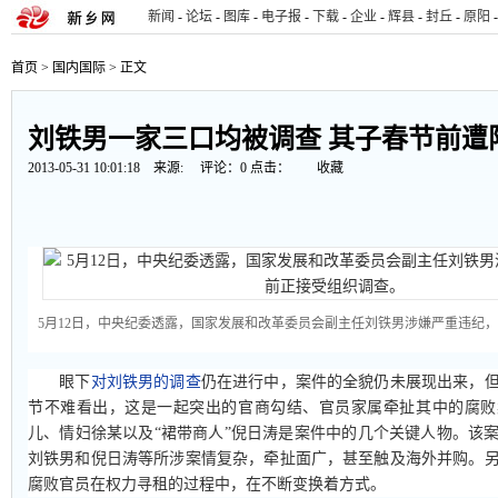
新闻
-
论坛
-
图库
-
电子报
-
下载
-
企业
-
辉县
-
封丘
-
原阳
-
首页
>
国内国际
> 正文
刘铁男一家三口均被调查 其子春节前遭
2013-05-31 10:01:18 来源:
评论：
0
点击：
收藏
5月12日，中央纪委透露，国家发展和改革委员会副主任刘铁男涉嫌严重违纪
眼下
对刘铁男的调查
仍在进行中，案件的全貌仍未展现出来，
节不难看出，这是一起突出的官商勾结、官员家属牵扯其中的腐败
儿、情妇徐某以及“裙带商人”倪日涛是案件中的几个关键人物。该
刘铁男和倪日涛等所涉案情复杂，牵扯面广，甚至触及海外并购。
腐败官员在权力寻租的过程中，在不断变换着方式。