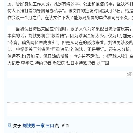
属、管好身边工作人员。凡是有碍公平、公正和廉洁的事，坚决不
何人不准打着领导旗号办私事”。该文件的签发时间是4月26日，恰
作会议一个月之后。在该文件下发至能源局所属的单位和司局不久，
当初倪日涛出来回应举报时，很多人认为如果倪日涛所言属实，
事实的话，刘铁男将会“软着陆”。因为涉案金额太少，仅为1万加元
“毕竟，骗贷两亿未成事实”。但是从现在的形势来看，刘铁男涉及
此。中纪委关于刘铁男“严重违纪”的说法，正是旁证。还有人分析，C
值远不止1万加元，倪日涛的辩解，也许并不足信。(《环球人物》杂志
大记者 李学江 特约记者 陶短房 驻日本特派记者 刘军国
(
关于
刘铁男
一家
三口
的
新闻