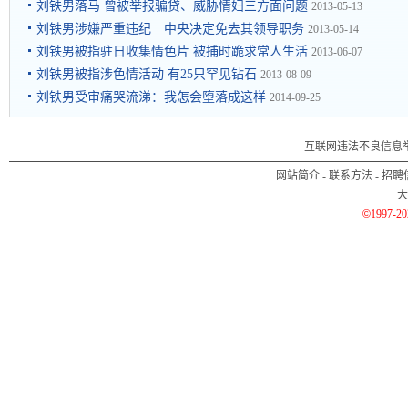
刘铁男落马 曾被举报骗贷、威胁情妇三方面问题
2013-05-13
刘铁男涉嫌严重违纪 中央决定免去其领导职务
2013-05-14
刘铁男被指驻日收集情色片 被捕时跪求常人生活
2013-06-07
刘铁男被指涉色情活动 有25只罕见钻石
2013-08-09
刘铁男受审痛哭流涕：我怎会堕落成这样
2014-09-25
互联网违法不良信息
网站简介
-
联系方法
-
招聘
大
©
1997-2