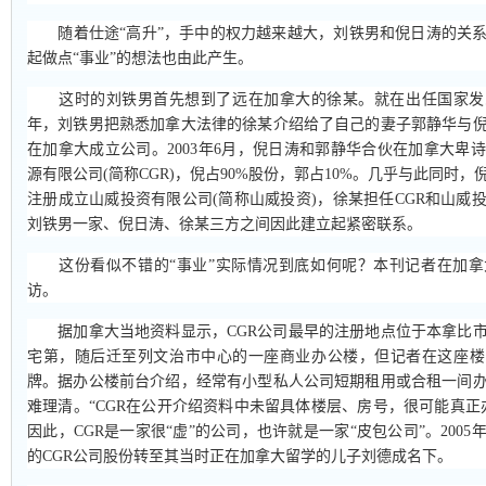
随着仕途“高升”，手中的权力越来越大，刘铁男和倪日涛的关系
起做点“事业”的想法也由此产生。
这时的刘铁男首先想到了远在加拿大的徐某。就在出任国家发
年，刘铁男把熟悉加拿大法律的徐某介绍给了自己的妻子郭静华与
在加拿大成立公司。2003年6月，倪日涛和郭静华合伙在加拿大卑
源有限公司(简称CGR)，倪占90%股份，郭占10%。几乎与此同时
注册成立山威投资有限公司(简称山威投资)，徐某担任CGR和山威
刘铁男一家、倪日涛、徐某三方之间因此建立起紧密联系。
这份看似不错的“事业”实际情况到底如何呢？本刊记者在加拿
访。
据加拿大当地资料显示，CGR公司最早的注册地点位于本拿比市
宅第，随后迁至列文治市中心的一座商业办公楼，但记者在这座楼
牌。据办公楼前台介绍，经常有小型私人公司短期租用或合租一间
难理清。“CGR在公开介绍资料中未留具体楼层、房号，很可能真正
因此，CGR是一家很“虚”的公司，也许就是一家“皮包公司”。2005
的CGR公司股份转至其当时正在加拿大留学的儿子刘德成名下。