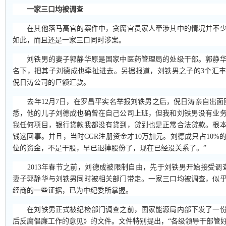
一家三口均被调查
在其他落马高官的案件中，贪腐官员家人牵涉其中的情况并不少
如此，而且还是一家三口同时涉案。
刘铁男的妻子郭静华原是国家中医药管理局的处级干部。郭静华
名下，把其子刘德成也牵扯进去。另据报道，刘铁男之子的3个汇
倪日涛公司的巨额汇款。
去年12月7日，在罗昌平实名举报刘铁男之后，倪日涛亲自出面
悉，他的儿子刘德成也确曾在自己公司上班，但我和刘铁男没有业
我任何项目，银行贷款我都没有贷到，贷到也是正常合法贷款。根
钱这回事。并且，当时CGR注册资金才10万加元。刘德成只占10%
位的资金，不是干股，早已退掉股份了，现在已经没关系了。”
2013年春节之前，刘德成被限制自由，先于刘铁男开始接受调
妻子郭静华与刘铁男同时被相关部门带走。一家三口均被调查，似
经商的一些证据，已为中纪委所掌握。
在刘铁男正式被纪检部门调查之前，国家能源局内部下发了一份
后反腐倡廉工作的意见》的文件。文件特别提出，“各级领导干部管