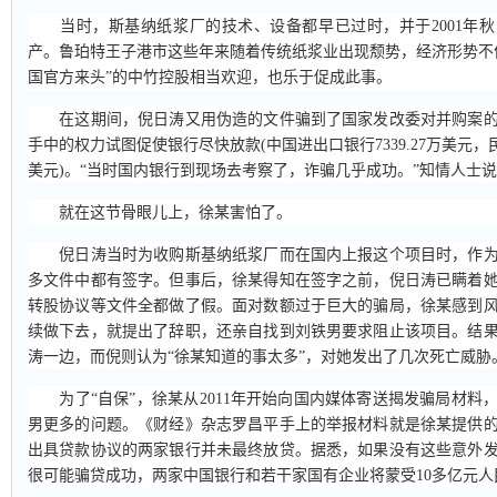
当时，斯基纳纸浆厂的技术、设备都早已过时，并于2001年秋
产。鲁珀特王子港市这些年来随着传统纸浆业出现颓势，经济形势不
国官方来头”的中竹控股相当欢迎，也乐于促成此事。
在这期间，倪日涛又用伪造的文件骗到了国家发改委对并购案的
手中的权力试图促使银行尽快放款(中国进出口银行7339.27万美元，民生
美元)。“当时国内银行到现场去考察了，诈骗几乎成功。”知情人士
就在这节骨眼儿上，徐某害怕了。
倪日涛当时为收购斯基纳纸浆厂而在国内上报这个项目时，作为
多文件中都有签字。但事后，徐某得知在签字之前，倪日涛已瞒着
转股协议等文件全都做了假。面对数额过于巨大的骗局，徐某感到
续做下去，就提出了辞职，还亲自找到刘铁男要求阻止该项目。结
涛一边，而倪则认为“徐某知道的事太多”，对她发出了几次死亡威胁
为了“自保”，徐某从2011年开始向国内媒体寄送揭发骗局材料
男更多的问题。《财经》杂志罗昌平手上的举报材料就是徐某提供
出具贷款协议的两家银行并未最终放贷。据悉，如果没有这些意外
很可能骗贷成功，两家中国银行和若干家国有企业将蒙受10多亿元人