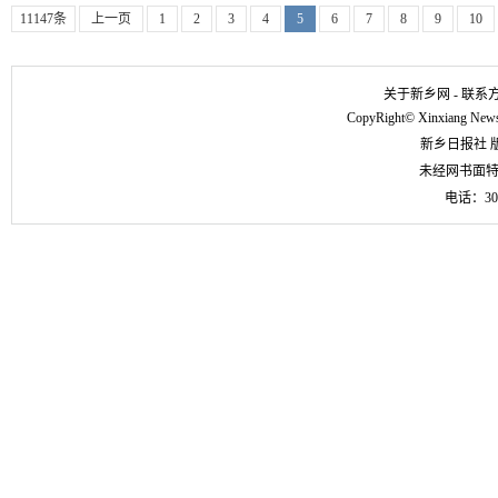
11147条
上一页
1
2
3
4
5
6
7
8
9
10
关于新乡网
-
联系
CopyRight
©
Xinxiang Newsp
新乡日报社 
未经网书面
电话：304