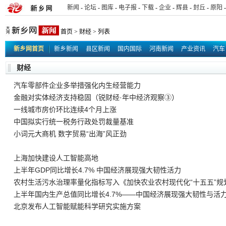
新闻
-
论坛
-
图库
-
电子报
-
下载
-
企业
-
辉县
-
封丘
-
原阳
-
首页
>
财经
> 列表
新乡网首页
新乡新闻
县区新闻
国内国际
河南新闻
产业资讯
汽车
行业新闻
新乡网事
同城交易
原创新闻
社区新闻
信息台
德耀中华
财经
汽车零部件企业多举措强化内生经营能力
金融对实体经济支持稳固（锐财经·年中经济观察③）
一线城市房价环比连续4个月上涨
中国拟实行统一税务行政处罚裁量基准
小词元大商机 数字贸易“出海”风正劲
上海加快建设人工智能高地
上半年GDP同比增长4.7% 中国经济展现强大韧性活力
农村生活污水治理率量化指标写入《加快农业农村现代化“十五五”规
70%，关联这些乡村建设账（“三农”补短板，看这4项指标④）
上半年国内生产总值同比增长4.7%——中国经济展现强大韧性与活
济观察②）
北京发布人工智能赋能科学研究实施方案