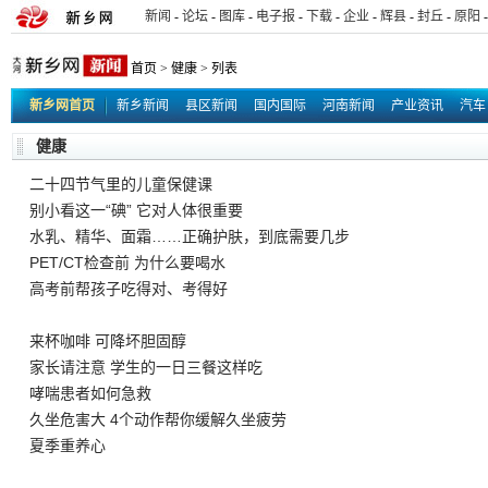
新闻
-
论坛
-
图库
-
电子报
-
下载
-
企业
-
辉县
-
封丘
-
原阳
-
首页
>
健康
> 列表
新乡网首页
新乡新闻
县区新闻
国内国际
河南新闻
产业资讯
汽车
行业新闻
新乡网事
同城交易
原创新闻
社区新闻
信息台
德耀中华
健康
二十四节气里的儿童保健课
别小看这一“碘” 它对人体很重要
水乳、精华、面霜……正确护肤，到底需要几步
PET/CT检查前 为什么要喝水
高考前帮孩子吃得对、考得好
来杯咖啡 可降坏胆固醇
家长请注意 学生的一日三餐这样吃
哮喘患者如何急救
久坐危害大 4个动作帮你缓解久坐疲劳
夏季重养心