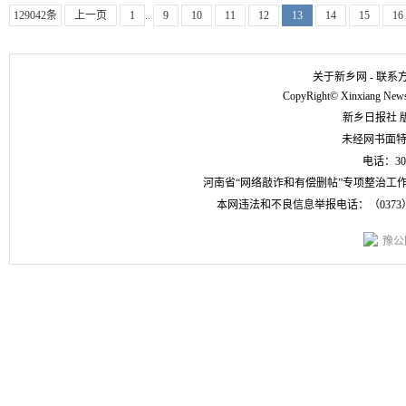
129042条
上一页
1
..
9
10
11
12
13
14
15
16
关于新乡网
-
联系
CopyRight
©
Xinxiang Newsp
新乡日报社 
未经网书面
电话：304
河南省“网络敲诈和有偿删帖”专项整治工作 举报
本网违法和不良信息举报电话：（0373）3833
豫公网