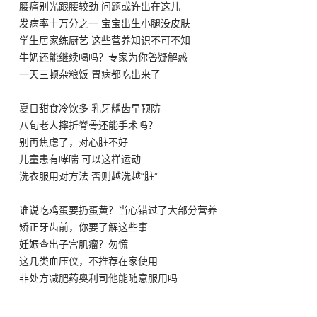
腰痛别光跟腰较劲 问题或许出在这儿
发病率十万分之一 宝宝出生小腿没皮肤
学生居家练厨艺 这些营养知识不可不知
牛奶还能继续喝吗？专家为你答疑解惑
一天三顿杂粮饭 胃病都吃出来了
夏日甜食冷饮多 乳牙龋齿早预防
八旬老人摔折脊骨还能手术吗？
别再焦虑了，对心脏不好
儿童患有哮喘 可以这样运动
洗衣服用对方法 否则越洗越“脏”
谁说吃鸡蛋要扔蛋黄？当心错过了大部分营养
矫正牙齿前，你要了解这些事
妊娠查出子宫肌瘤？勿慌
这几类血压仪，不推荐在家使用
非处方减肥药奥利司他能随意服用吗