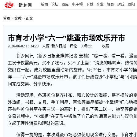
新闻
-
论坛
-
图库
-
电子报
-
下载
-
企业
-
辉县
-
封丘
-
原阳
-
首页
>
文教
> 正文
市育才小学“六一”跳蚤市场欢乐开市
2026-06-02 15:34:20 来源:
新乡日报
评论：
0
点击：
收藏
新乡网讯（新乡日报全媒体记者 姜楠）“瞧一瞧，看一看，漫画
工发卡仅需两元，买不了吃亏，买不了上当！”清脆的吆喝声、热情
交织在一起，成为校园里最动听的旋律。5月29日，市育才小学的
洋——“六一”跳蚤市场欢乐开市，孩子们纷纷变身“小掌柜”与“小顾
间完成交易、分享快乐。
活动现场，各班摊位整齐排布，精心设计的海报、整齐摆放的商
外热闹。书籍、文具、手工制品、盲盒等商品都被“小掌柜”细心地
还有些摊位甚至在买三送一的基础上，推出了买二送一、抽奖等促
交易过程中，“小掌柜”在无形中锻炼了自己的沟通表达能力与议价能
立起了理性消费和理财的意识。
值得一提的是，本次跳蚤市场必须使用现金进行交易。市育才小