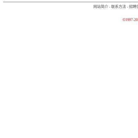
网站简介
-
联系方法
-
招聘
©
1997-20