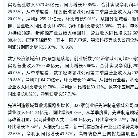
实现营业收入5073.46亿元，同比增长10.85%，合计实现净利润49
25.55%。从单季度看，绿色低碳领域公司第二季度营业收入为276
20.02%，净利润259.21亿元，环比增长9.01%。从细分领域看
健，营业收入同比增长11.45%，净利润同比增长23.38%，其中，
力持续领跑。新能源产业业绩大幅回升，营业收入同比增长22.6
88.44%，扭转下降趋势，其中，阳光电源、锦浪科技等龙头公司全
利润分别同比增长55.97%、70.96%。
数字经济领域应用场景加速落地。创业板数字经济领域公司超300家，
实现营业收入3709.48亿元，同比增长8.66%，合计实现净利润29
40.03%。从单季度看，数字经济领域公司第二季度营业收入为202
19.88%，净利润164.79亿元，环比增长29.40%。从细分行业看
营业收入同比增长19.78%，净利润同比增长50.12%。数字化应用
同比增长0.32%，净利润增长57.71%。
先进制造领域营收规模稳步增长。327家创业板先进制造领域公司20
营业收入4611.34亿元，同比增长9.79%。从单季度看，先进制造
际改善明显，实现营业收入共计2498.16亿元，环比增长18.22%，净利
环比增长15.34%。从细分行业看，新一代信息技术产业业绩增势亮
22.63%，净利润同比增长43.57%。高端装备产业向好趋势明