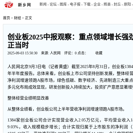
新闻
-
论坛
-
图库
-
电子报
-
下载
-
企业
-
辉县
-
封丘
-
原阳
-
首页
>
财经
> 正文
创业板2025中报观察：重点领域增长强
正当时
2025-09-03 15:50:30 来源:
人民网
评论：
0
点击：
收藏
人民网北京9月3日电（记者黄盛）截至2025年8月31日，创业板1384
年半年度报告。总体来看，创业板上市公司坚持创新发展，整体经
净利润增速领跑A股市场，绿色低碳、数字经济、先进制造三大重
多元化布局成效显现，研发创新投入持续加大，投资扩产意愿显著增
整体经营业绩明显改善
从整体业绩看，创业板公司上半年营收净利润增速领跑A股市场。
1384家创业板公司合计实现营业收入2.05万亿元，平均营业收入1
9.03%，收入规模稳步增长；合计实现归属于上市股东的净利润（