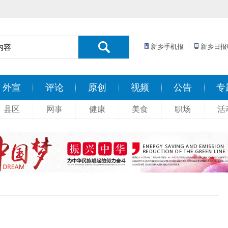
新乡手机报
新乡日报
外宣
评论
原创
视频
公告
专
县区
网事
健康
美食
职场
活