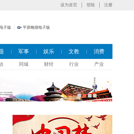
设为首页
登陆
注册
电子版
平原晚报电子版
题
军事
娱乐
文教
消费
动
同城
财经
行业
产业