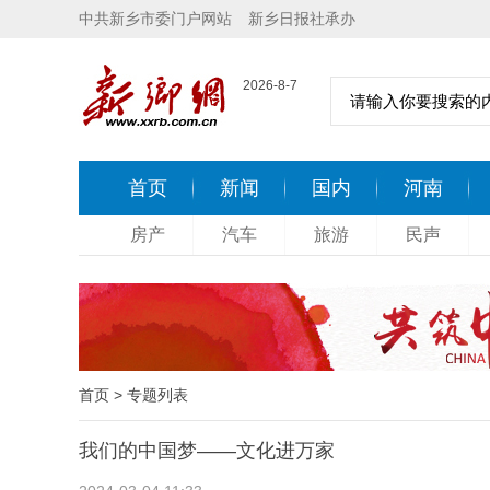
中共新乡市委门户网站
新乡日报社承办
2026-8-7
首页
新闻
国内
河南
房产
汽车
旅游
民声
首页
> 专题列表
我们的中国梦——文化进万家