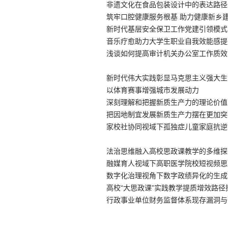
非遗文化在食品包装设计中的表达路径
筑牢口腔健康服务根基 助力健康新乡
新时代基层安全保卫工作党建引领模式
音乐疗愈助力大学生职业自我效能感提
浅谈如何提高审计机关办公室工作质效
新时代伟大实践彰显马克思主义强大生
色社会主义思想）
以体育赛事增强城市发展动力
深刻理解和把握新质生产力的理论价值
中国特色社会主义思想）
把因地制宜发展新质生产力摆在更加突
代中国特色社会主义思想）
家校社协同视域下孤独症儿童家庭抗逆
法治思维融入高校思政课教学的多维探
融媒育人视域下高职医学院校短视频思
《基层医生》系列短视频为例
数字化治理视角下数字政绩异化的生成
高校“大思政课”实践教学提质增效路径
行政事业单位财务监督体系现存漏洞与