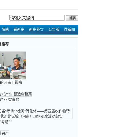
rss
情感
看新乡
新乡外宣
公告版
微新闻
设为首页
|
加入收藏
目推荐
的河南丨蝉鸣
产业 智造启
考场” “