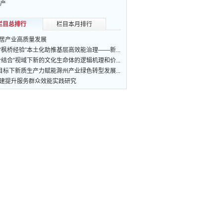
产
栏目总排行
栏目本月排行
居产业高质量发展
“枫桥经验”本土化助推基层高效能治理——新...
个结合”视域下新的文化生命体的逻辑机理和价...
”目标下新质生产力赋能滁州产业绿色转型发展...
建提升服务群众效能实践研究