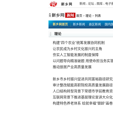
新闻
-
论坛
-
图库
-
电子
首页
>
理论
> 列表
新乡网首页
新乡新闻
县区新闻
国内
行业新闻
新乡网事
同城交易
原创新闻
理论
构建“四个农业”统筹发展协同机制
让农民成为乡村文化振兴的主角
夯实人工智能发展的制度保障
以问题导向精准破题 用使命担当务实
推动旅居产业高质量发展
新乡市乡村振兴促进共同富裕路径研究
审计整改赋能高职院校高质量发展路径
人口结构转型背景下常德市学前教育资
互联网背景下推进基层理论宣讲大众化
构建特色养老体系 绘就幸福“银龄”画卷