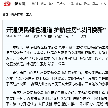
新闻
-
论坛
-
图库
-
电子报
-
下载
-
企业
-
辉县
-
封丘
-
原阳
-
首页
>
新乡网事
> 正文
开通便民绿色通道 护航住房“以旧换新”
2026-06-02 15:54:08 来源:
新乡日报
评论：
0
点击：
收藏
本报讯 （新乡日报全媒体记者 陈卓）我市住房“以旧换新”民生
足了群众改善性住房需求，让群众有更多的幸福感和获得感。为助
近日，市不动产登记和交易中心开通了住房“以旧换新”绿色通道，
化服务流程，畅通民生服务“最后一公里”。
走进市民中心不动产登记和交易中心服务窗口，高效便捷的办事
点赞。“原以为住房‘以旧换新’手续繁杂，要跑好多趟。没想到全程
了不动产权证。”办理完业务的市民王女士满心欢喜，直言这次的办
市不动产登记和交易中心相关负责人介绍，不动产登记是住房“以
重要的一环，直接关系到市民“安居焕新”的进度与体验。为精简
率，该中心开通住房“以旧换新”绿色通道，推出“即过即办、无缝衔