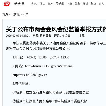
新闻
-
论坛
-
图库
-
电子报
-
下载
-
企业
-
辉县
-
封丘
-
原阳
-
首页
>
公告版
> 正文
关于公布市两会会风会纪监督举报方式
2026-02-06 14:33:21 来源:
新乡日报
评论：
0
点击：
收藏
为认真贯彻落实市委关于严肃两会会风会纪的要求，持续传导正
现将市两会会风会纪监督举报方式公布如下：
1.电话：（0373）12388 （0373）12380
2.网站：http://henan.12388.gov.cn/xinxiang/
https://xx.ha12380.gov.cn
3.来信地址：
①新乡市牧野区前进东路66号新乡市纪委监委信访室
②新乡市红旗区人民东路甲1号中共新乡市委组织部