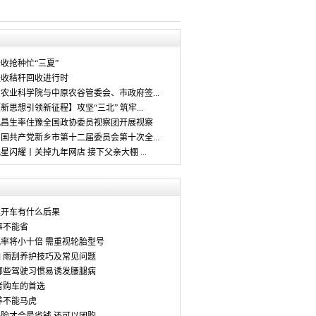
rss
收抢种忙“三夏”
麦收秸秆回收进行时
农业科学院与中原农谷管委会、市政府签...
新思想引领新征程】攻坚“三北” 筑牢...
孔昌生率住豫全国政协委员视察团开展视察
国共产党新乡市第十二届委员会第十次全...
星闪耀丨关掉九年网店 接下父亲大棚 ...
续开车有什么后果
事不能省
率将小十倍 需重视轮胎型号
 雨刮养护技巧及常见问题
哪些驾驶习惯易诱发腰腿病
者购车的首选
养不能马虎