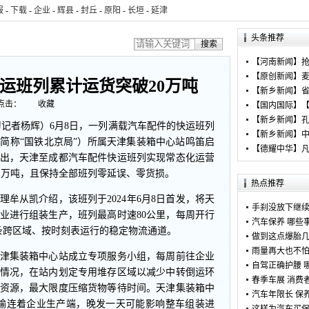
报
-
下载
-
企业
-
辉县
-
封丘
-
原阳
-
长垣
-
延津
头条推荐
【
河南新闻
】
抢
【
原创新闻
】
运班列累计运货突破20万吨
【
新乡新闻
】
省
点击：
收藏
【
国内国际
】
【
【
新乡新闻
】
习记者杨辉）6月8日，一列满载汽车配件的快运班列
【
新乡新闻
】
中
简称“国铁北京局”）所属天津集装箱中心站鸣笛启
【
德耀中华
】
凡
出，天津至成都汽车配件快运班列实现常态化运营
.1万吨，且保持全部班列零延误、零货损。
热点推荐
牟从凯介绍，该班列于2024年6月8日首发，将天
手刹没放下继
业进行组装生产，班列最高时速80公里，每周开行
汽车保养 哪些
一条跨区域、按时刻表运行的稳定物流通道。
做到这点爆胎几
雨量再大也不怕
津集装箱中心站成立专项服务小组，每周前往企业
自驾正确护腰 
情况，在站内划定专用堆存区域以减少中转倒运环
春季车展 消费
资源，最大限度压缩货物等待时间。天津集装箱中
汽车年限长 保
输连着企业生产端，晚发一天可能影响整车组装进