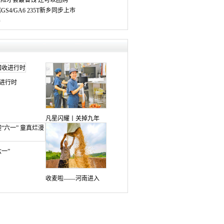
险才会最省钱 还可以团购
GS4/GA6 235T新乡同步上市
养
进行时
凡星闪耀丨关掉九年
一”
收麦啦——河南进入