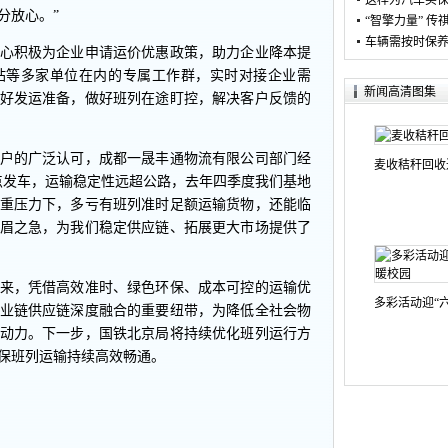
这样为汽车买保
分放心。”
“智擎力量” 传祺
车辆需按时保
心积极为企业申请运价优惠政策，助力企业降本提
站等多家单位在内的专属工作群，实时对接企业需
新闻高清图集
好发运准备，做好班列在途盯控，解决客户反馈的
户的广泛认可，成都一晟丰通物流有限公司部门经
麦收秸秆回收
点发车，运输稳定性远超公路，去年四季度我们基地
重压力下，多亏有班列准时足额运输货物，还能临
眉之急，为我们稳定供应链、拓展更大市场提供了
来，凭借高效准时、绿色环保、成本可控的运输优
多彩活动迎“六
业链供应链深度融合的重要纽带，为降低全社会物
动力。下一步，国铁北京局将持续优化班列运行方
保班列运输持续高效畅通。